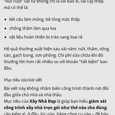
“Rút ruột” vật tư không chỉ là vài bao xi, vài cây thép,
mà có thể là:
kết cấu làm mỏng, bê tông mác thấp
chống thấm làm qua loa
vật liệu hoàn thiện bị tráo sang loại rẻ
Hệ quả thường xuất hiện sau vài năm: nứt, thấm, võng
sàn, gạch bong, sơn phồng. Chi phí sửa chữa khi đó
thường lớn hơn rất nhiều so với khoản “tiết kiệm” ban
đầu.
Mục tiêu của bài viết
Bài viết này không nhằm biến công trình thành nơi đối
đầu giữa chủ nhà và nhà thầu.
Mục tiêu của
Xây Nhà Đẹp
là giúp bạn hiểu
giám sát
công trình xây nhà trọn gói như thế nào cho đúng
:
cần kiểm gì, ở đâu, lúc nào, bằng công cụ nào – để bảo