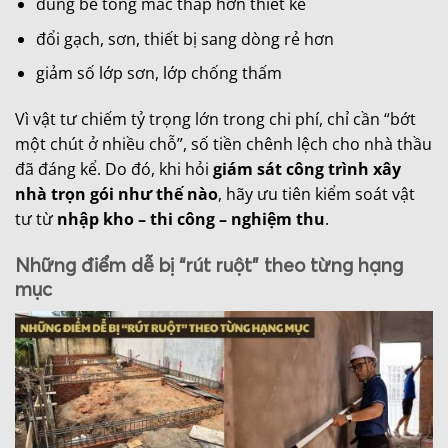
dùng bê tông mác thấp hơn thiết kế
đổi gạch, sơn, thiết bị sang dòng rẻ hơn
giảm số lớp sơn, lớp chống thấm
Vì vật tư chiếm tỷ trọng lớn trong chi phí, chỉ cần “bớt
một chút ở nhiều chỗ”, số tiền chênh lệch cho nhà thầu
đã đáng kể. Do đó, khi hỏi
giám sát công trình xây
nhà trọn gói như thế nào
, hãy ưu tiên kiểm soát vật
tư từ
nhập kho – thi công – nghiệm thu
.
Những điểm dễ bị “rút ruột” theo từng hạng
mục