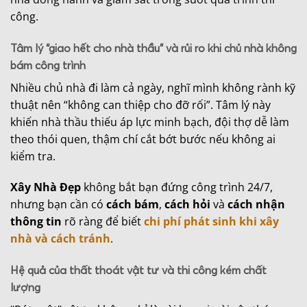
công.
Tâm lý “giao hết cho nhà thầu” và rủi ro khi chủ nhà không
bám công trình
Nhiều chủ nhà đi làm cả ngày, nghĩ mình không rành kỹ
thuật nên “không can thiệp cho đỡ rối”. Tâm lý này
khiến nhà thầu thiếu áp lực minh bạch, đội thợ dễ làm
theo thói quen, thậm chí cắt bớt bước nếu không ai
kiểm tra.
Xây Nhà Đẹp
không bắt bạn đứng công trình 24/7,
nhưng bạn cần có
cách bám
,
cách hỏi
và
cách nhận
thông tin
rõ ràng để biết
c
hi phí phát sinh khi xây
nhà và cách tránh
.
Hệ quả của thất thoát vật tư và thi công kém chất
lượng