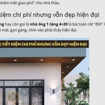
ì “nhắm mắt giao phó” cho nhà thầu.
kiệm chi phí nhưng vẫn đẹp hiện đại
ầng
hay còn gọi là
nhà ống 1 tầng 4×20
là bài toán rất “đời”:
mái, gọn gàng, nhìn vào phải thấy hiện đại.