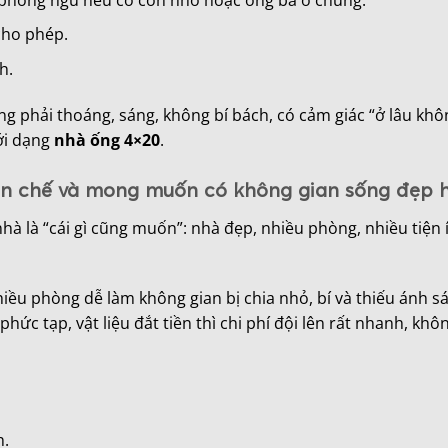
 cho phép.
h.
 phải thoáng, sáng, không bí bách, có cảm giác “ở lâu khô
với dạng
nhà ống 4×20
.
ạn chế và mong muốn có không gian sống đẹp h
à là “cái gì cũng muốn”: nhà đẹp, nhiều phòng, nhiều tiện í
iều phòng dễ làm không gian bị chia nhỏ, bí và thiếu ánh s
hức tạp, vật liệu đắt tiền thì chi phí đội lên rất nhanh, khô
h.