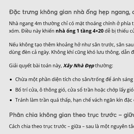
Đặc trưng không gian nhà ống hẹp ngang, dà
Nhà ngang 4m thường chỉ có mặt thoáng chính ở phía tr
xóm. Điều này khiến
nhà ống 1 tầng 4×20
dễ bị thiếu c
Nếu không tạo thêm khoảng hở như sân trước, sân sau, g
dùng đèn cả ngày. Không khí cũng khó lưu thông, dẫn đ
Giải quyết bài toán này,
Xây Nhà Đẹp
thường:
Chừa một phần diện tích cho sân/trống để ánh sáng c
Bố trí cửa, ô thông gió, cửa sổ trần hoặc chớp lấy gió
Tránh làm trần quá thấp, hạn chế vách ngăn kín đặc 
Phân chia không gian theo trục trước – giữ
Cách chia theo trục trước – giữa – sau là một nguyên 