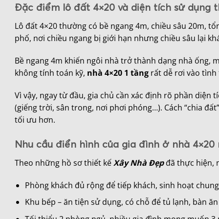
Đặc điểm lô đất 4×20 và diện tích sử dụng t
Lô đất 4×20 thường có bề ngang 4m, chiều sâu 20m, tổn
phố, nơi chiều ngang bị giới hạn nhưng chiều sâu lại khá
Bề ngang 4m khiến ngôi nhà trở thành dạng nhà ống, m
không tính toán kỹ,
nhà 4×20 1 tầng
rất dễ rơi vào tình
Vì vậy, ngay từ đầu, gia chủ cần xác định rõ phần diện 
(giếng trời, sân trong, nơi phơi phóng…). Cách “chia đấ
tối ưu hơn.
Nhu cầu điển hình của gia đình ở nhà 4×20 
Theo những hồ sơ thiết kế
Xây Nhà Đẹp
đã thực hiện, 
Phòng khách đủ rộng để tiếp khách, sinh hoạt chung
Khu bếp – ăn tiện sử dụng, có chỗ để tủ lạnh, bàn ăn
Tối thiểu 2 phòng ngủ, nhiều gia đình mong muốn 3