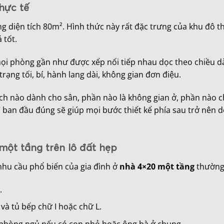
hực tế
g diện tích 80m². Hình thức này rất đặc trưng của khu đô t
 tốt.
ọi phòng gần như được xếp nối tiếp nhau dọc theo chiều d
 trạng tối, bí, hành lang dài, không gian đơn điệu.
tích nào dành cho sân, phần nào là không gian ở, phần nào c
t” ban đầu đúng sẽ giúp mọi bước thiết kế phía sau trở nên 
một tầng trên lô đất hẹp
nhu cầu phổ biến của gia đình ở
nhà 4×20 một tầng
thường
.
 và tủ bếp chữ I hoặc chữ L.
 phòng ngủ nếu có con nhỏ hoặc ông bà ở chung.