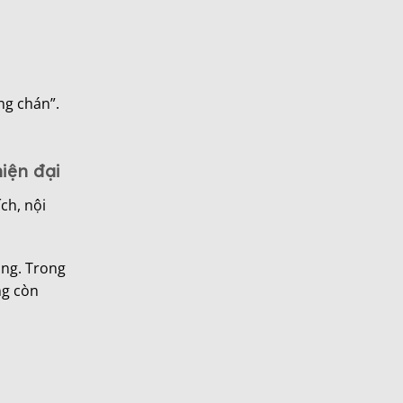
ng chán”.
iện đại
ch, nội
áng. Trong
ng còn