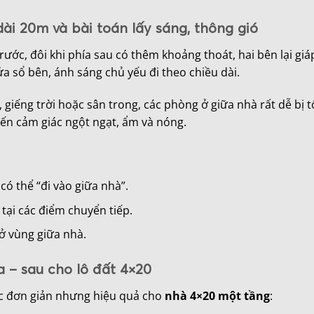
i 20m và bài toán lấy sáng, thông gió
ước, đôi khi phía sau có thêm khoảng thoát, hai bên lại gi
ửa sổ bên, ánh sáng chủ yếu đi theo chiều dài.
iếng trời hoặc sân trong, các phòng ở giữa nhà rất dễ bị tố
ến cảm giác ngột ngạt, ẩm và nóng.
ó thể “đi vào giữa nhà”.
 tại các điểm chuyển tiếp.
ở vùng giữa nhà.
a – sau cho lô đất 4×20
tắc đơn giản nhưng hiệu quả cho
nhà 4×20 một tầng
: