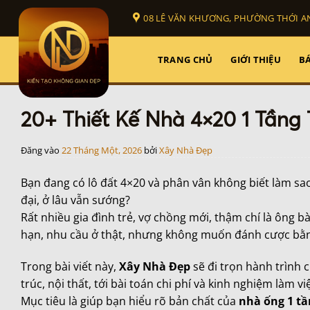
Bỏ
08 LÊ VĂN KHƯƠNG, PHƯỜNG THỚI AN
qua
nội
dung
TRANG CHỦ
GIỚI THIỆU
BÁ
20+ Thiết Kế Nhà 4×20 1 Tầng 
Đăng vào
22 Tháng Một, 2026
bởi
Xây Nhà Đẹp
Bạn đang có lô đất 4×20 và phân vân không biết làm s
đại, ở lâu vẫn sướng?
Rất nhiều gia đình trẻ, vợ chồng mới, thậm chí là ông 
hạn, nhu cầu ở thật, nhưng không muốn đánh cược bằn
Trong bài viết này,
Xây Nhà Đẹp
sẽ đi trọn hành trình 
trúc, nội thất, tới bài toán chi phí và kinh nghiệm làm việ
Mục tiêu là giúp bạn hiểu rõ bản chất của
nhà ống 1 tầ