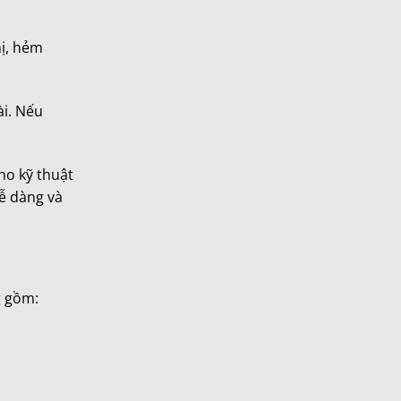
hị, hẻm
ài. Nếu
ho kỹ thuật
dễ dàng và
 gồm: