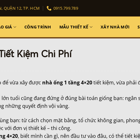
, QUẬN 12, TP. HCM
0915.799.789
O GIÁ
CÔNG TRÌNH
MẪU THIẾT KẾ
XÂY NHÀ MỚI
Tiết Kiệm Chi Phí
ao để vừa xây được
nhà ống 1 tầng 4×20
tiết kiệm, vừa phải 
bà lớn tuổi cũng đang đứng ở đúng bài toán giống bạn: ngân 
g những quyết định vội vàng.
cùng bạn: từ cách chọn mặt bằng, tổ chức không gian, phon
c với đơn vị thiết kế – thi công.
ng 4×20
, biết mình cần gì, nên đầu tư vào đâu, có thể tiết 