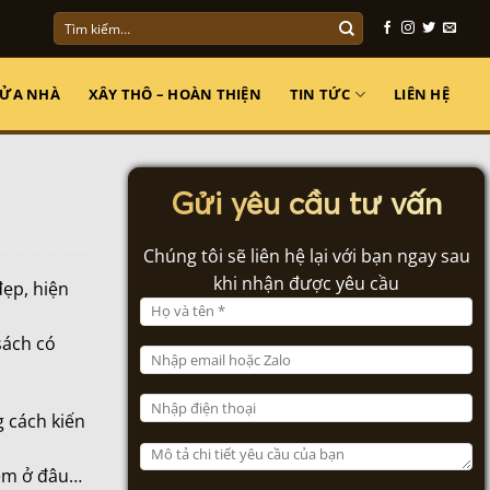
Tìm
kiếm:
SỬA NHÀ
XÂY THÔ – HOÀN THIỆN
TIN TỨC
LIÊN HỆ
Gửi yêu cầu tư vấn
Chúng tôi sẽ liên hệ lại với bạn ngay sau
khi nhận được yêu cầu
đẹp, hiện
sách có
g cách kiến
kiệm ở đâu…