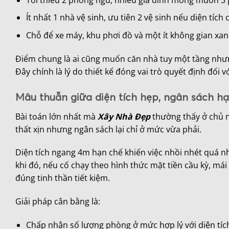
Ít nhất 1 nhà vệ sinh, ưu tiên 2 vệ sinh nếu diện tích
Chỗ để xe máy, khu phơi đồ và một ít không gian xan
Điểm chung là ai cũng muốn căn nhà tuy một tầng nhưng
Đây chính là lý do thiết kế đóng vai trò quyết định đối 
Mâu thuẫn giữa diện tích hẹp, ngân sách h
Bài toán lớn nhất mà
Xây Nhà Đẹp
thường thấy ở chủ nh
thất xịn nhưng ngân sách lại chỉ ở mức vừa phải.
Diện tích ngang 4m hạn chế khiến việc nhồi nhét quá nh
khi đó, nếu cố chạy theo hình thức mặt tiền cầu kỳ, mái p
đúng tinh thần tiết kiệm.
Giải pháp cân bằng là:
Chấp nhận số lượng phòng ở mức hợp lý với diện tíc