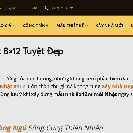
, QUẬN 12, TP. HCM
0915.799.789
O GIÁ
CÔNG TRÌNH
MẪU THIẾT KẾ
XÂY NHÀ MỚI
 8×12 Tuyệt Đẹp
 hưởng của quê hương, nhưng không kém phần hiện đại – 
 Nhật 8×12
.
Còn chần chừ gì mà không cùng
Xây Nhà Đẹ
những lưu ý khi xây dựng mẫu
nhà 8x12m mái Nhật
ngay s
òng Ngủ
Sống Cùng Thiên Nhiên