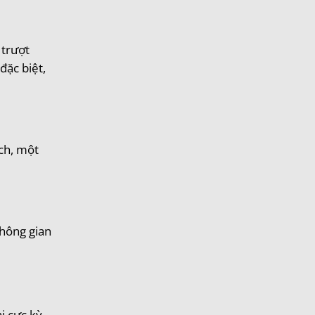
 trượt
đặc biệt,
ách, một
không gian
hi cực kỳ