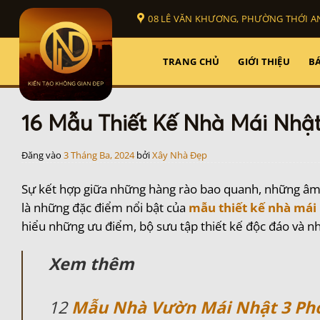
Bỏ
08 LÊ VĂN KHƯƠNG, PHƯỜNG THỚI AN
qua
nội
dung
TRANG CHỦ
GIỚI THIỆU
BÁ
16 Mẫu Thiết Kế Nhà Mái Nhật
Đăng vào
3 Tháng Ba, 2024
bởi
Xây Nhà Đẹp
Sự kết hợp giữa những hàng rào bao quanh, những âm
là những đặc điểm nổi bật của
mẫu thiết kế
nhà mái
hiểu những ưu điểm, bộ sưu tập thiết kế độc đáo và 
Xem thêm
12
Mẫu Nhà Vườn Mái Nhật 3 Ph