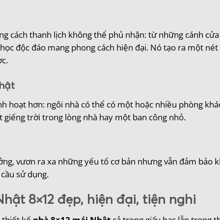
 cách thanh lịch không thể phủ nhận: từ những cánh cửa
ọc độc đáo mang phong cách hiện đại. Nó tạo ra một nét 
c.
hật
 linh hoạt hơn: ngôi nhà có thể có một hoặc nhiều phòng kh
 giếng trời trong lòng nhà hay một ban công nhỏ.
ưởng, vươn ra xa những yếu tố cơ bản nhưng vẫn đảm bảo 
 cầu sử dụng.
hật 8×12 đẹp, hiện đại, tiện nghi
 thiết kế
nhà 8×12 mái Nhật
cả trong giấy bạc lẫn trong t