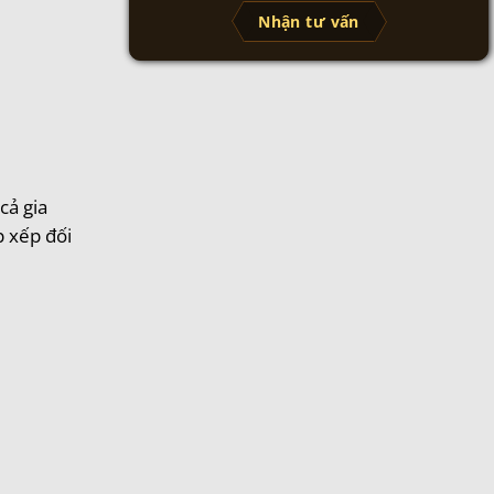
Nhận tư vấn
cả gia
p xếp đối