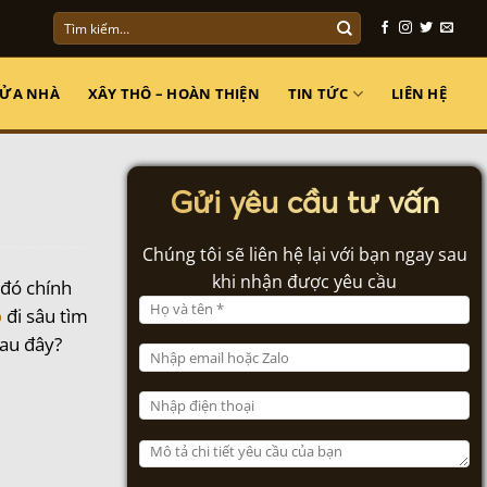
Tìm
kiếm:
SỬA NHÀ
XÂY THÔ – HOÀN THIỆN
TIN TỨC
LIÊN HỆ
Gửi yêu cầu tư vấn
Chúng tôi sẽ liên hệ lại với bạn ngay sau
khi nhận được yêu cầu
đó chính
p
đi sâu tìm
au đây?