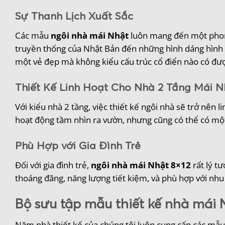
Sự Thanh Lịch Xuất Sắc
Các mẫu
ngôi nhà mái Nhật
luôn mang đến một phong
truyền thống của Nhật Bản đến những hình dáng hình h
một vẻ đẹp mà không kiểu cấu trúc cổ điển nào có đượ
Thiết Kế Linh Hoạt Cho Nhà 2 Tầng Mái N
Với kiểu nhà 2 tầng, việc thiết kế ngôi nhà sẽ trở nên
hoạt động tầm nhìn ra vườn, nhưng cũng có thể có một
Phù Hợp với Gia Đình Trẻ
Đối với gia đình trẻ,
ngôi nhà mái Nhật 8×12
rất lý t
thoáng đãng, năng lượng tiết kiệm, và phù hợp với nhu
Bộ sưu tập mẫu thiết kế nhà mái N
Năm nhà thiết kế của chúng tôi luôn cung cấp các mẫu