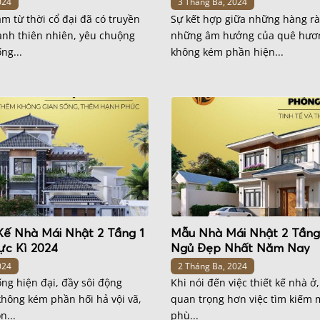
024
3 Tháng Ba, 2024
m từ thời cổ đại đã có truyền
Sự kết hợp giữa những hàng r
ạnh thiên nhiên, yêu chuộng
những âm hưởng của quê hươ
ng...
không kém phần hiện...
Kế Nhà Mái Nhật 2 Tầng 1
Mẫu Nhà Mái Nhật 2 Tầng
c Kì 2024
Ngủ Đẹp Nhất Năm Nay
024
2 Tháng Ba, 2024
ng hiện đại, đầy sôi động
Khi nói đến việc thiết kế nhà ở
hông kém phần hối hả vội vã,
quan trọng hơn việc tìm kiếm
n...
phù...