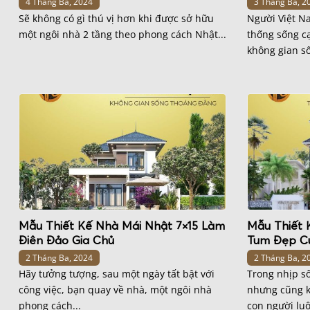
4 Tháng Ba, 2024
3 Tháng Ba, 2
Sẽ không có gì thú vị hơn khi được sở hữu
Người Việt Na
một ngôi nhà 2 tầng theo phong cách Nhật...
thống sống c
không gian số
Mẫu Thiết Kế Nhà Mái Nhật 7×15 Làm
Mẫu Thiết 
Điên Đảo Gia Chủ
Tum Đẹp Cự
2 Tháng Ba, 2024
2 Tháng Ba, 2
Hãy tưởng tượng, sau một ngày tất bật với
Trong nhịp số
công việc, bạn quay về nhà, một ngôi nhà
nhưng cũng k
phong cách...
con người luô