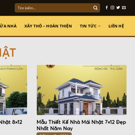
Tìm
kiếm:
SỬA NHÀ
XÂY THÔ – HOÀN THIỆN
TIN TỨC
LIÊN HỆ
HẬT
Nhật 8×12
Mẫu Thiết Kế Nhà Mái Nhật 7×12 Đẹp
Nhất Năm Nay