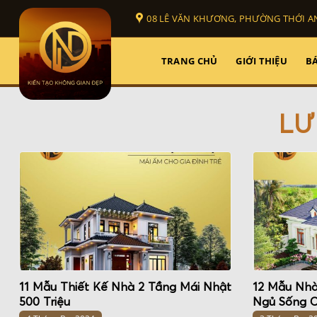
Bỏ
08 LÊ VĂN KHƯƠNG, PHƯỜNG THỚI AN
qua
nội
dung
TRANG CHỦ
GIỚI THIỆU
BÁ
LƯ
11 Mẫu Thiết Kế Nhà 2 Tầng Mái Nhật
12 Mẫu Nhà
500 Triệu
Ngủ Sống C