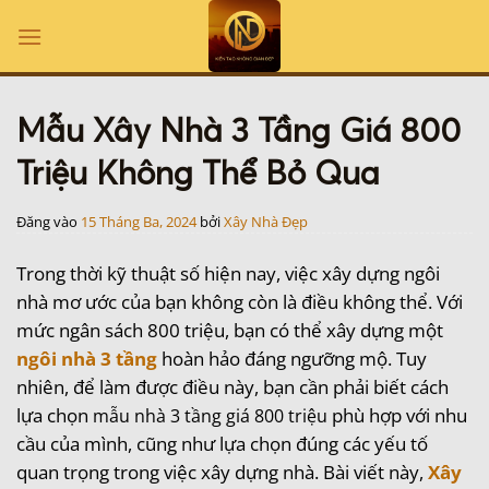
Bỏ
qua
nội
dung
Mẫu Xây Nhà 3 Tầng Giá 800
Triệu Không Thể Bỏ Qua
Đăng vào
15 Tháng Ba, 2024
bởi
Xây Nhà Đẹp
Trong thời kỹ thuật số hiện nay, việc xây dựng ngôi
nhà mơ ước của bạn không còn là điều không thể. Với
mức ngân sách 800 triệu, bạn có thể xây dựng một
ngôi nhà 3 tầng
hoàn hảo đáng ngưỡng mộ. Tuy
nhiên, để làm được điều này, bạn cần phải biết cách
lựa chọn
phù hợp với nhu
mẫu nhà 3 tầng giá 800 triệu
cầu của mình, cũng như lựa chọn đúng các yếu tố
quan trọng trong việc xây dựng nhà. Bài viết này,
Xây