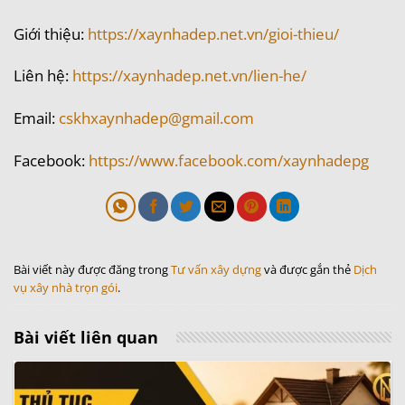
Giới thiệu:
https://xaynhadep.net.vn/gioi-thieu/
Liên hệ:
https://xaynhadep.net.vn/lien-he/
Email:
cskhxaynhadep@gmail.com
Facebook:
https://www.facebook.com/xaynhadepg
Bài viết này được đăng trong
Tư vấn xây dựng
và được gắn thẻ
Dịch
vụ xây nhà trọn gói
.
Bài viết liên quan