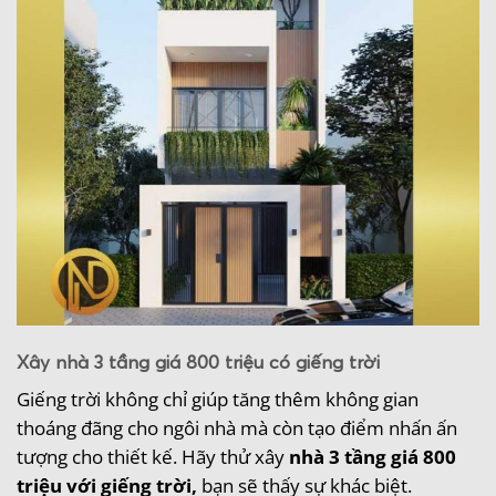
Xây nhà 3 tầng giá 800 triệu có giếng trời
Giếng trời không chỉ giúp tăng thêm không gian
thoáng đãng cho ngôi nhà mà còn tạo điểm nhấn ấn
tượng cho thiết kế. Hãy thử xây
nhà 3 tầng giá 800
triệu với giếng trời,
bạn sẽ thấy sự khác biệt.