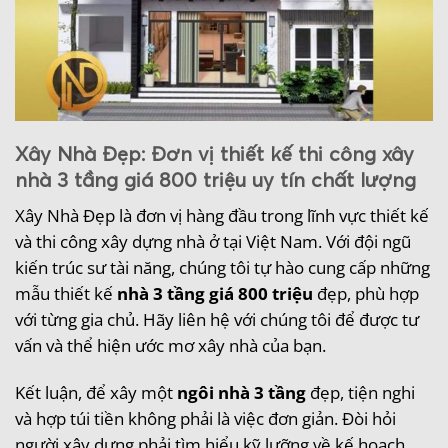
Xây Nhà Đẹp: Đơn vị thiết kế thi công xây
nhà 3 tầng giá 800 triệu uy tín chất lượng
Xây Nhà Đẹp là đơn vị hàng đầu trong lĩnh vực thiết kế
và thi công xây dựng nhà ở tại Việt Nam. Với đội ngũ
kiến trúc sư tài năng, chúng tôi tự hào cung cấp những
mẫu thiết kế
nhà 3 tầng giá 800 triệu
đẹp, phù hợp
với từng gia chủ. Hãy liên hệ với chúng tôi để được tư
vấn và thể hiện ước mơ xây nhà của bạn.
Kết luận, để xây một
ngôi nhà 3 tầng
đẹp, tiện nghi
và hợp túi tiền không phải là việc đơn giản. Đòi hỏi
người xây dựng phải tìm hiểu kỹ lưỡng về kế hoạch