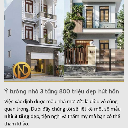
Ý tưởng nhà 3 tầng 800 triệu đẹp hút hồn
Việc xác định được mẫu nhà mơ ước là điều vô cùng
quan trọng. Dưới đây chúng tôi sẽ liệt kê một số mẫu
nhà 3 tầng
đẹp, tiện nghi và thẩm mỹ mà bạn có thể
tham khảo.