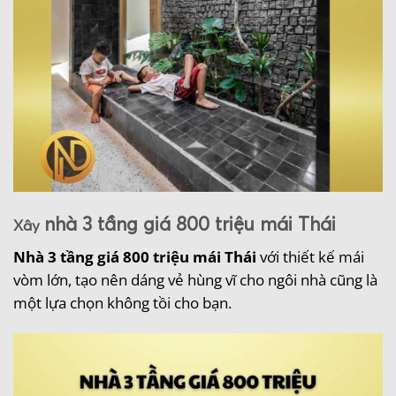
nhà 3 tầng giá 800 triệu mái Thái
Xây
Nhà 3 tầng giá 800 triệu mái Thái
với thiết kế mái
vòm lớn, tạo nên dáng vẻ hùng vĩ cho ngôi nhà cũng là
một lựa chọn không tồi cho bạn.