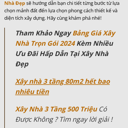
Nhà Đẹp
sẽ hướng dẫn bạn chi tiết từng bước từ lựa
chọn mảnh đất đến lựa chọn phong cách thiết kế và
diện tích xây dựng. Hãy cùng khám phá nhé!
Tham Khảo Ngay
Bảng Giá Xây
Nhà Trọn Gói 2024
Kèm Nhiều
Ưu Đãi Hấp Dẫn Tại Xây Nhà
Đẹp
Xây nhà 3 tầng 80m2 hết bao
nhiêu tiền
Xây Nhà 3 Tầng 500 Triệu
Có
Được Không ? Tìm ngay lời giải !