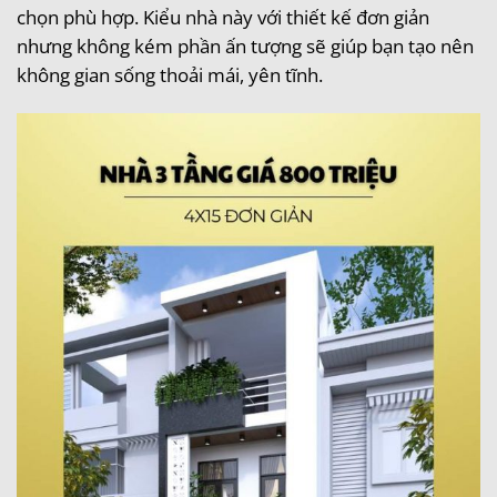
chọn phù hợp. Kiểu nhà này với thiết kế đơn giản
nhưng không kém phần ấn tượng sẽ giúp bạn tạo nên
không gian sống thoải mái, yên tĩnh.