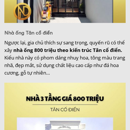
Nhà ống Tân cổ điển
Ngược lại, gia chủ thích sự sang trọng, quyến rũ có thể
xây
nhà ống 800 triệu theo kiến trúc Tân cổ điển.
Kiểu nhà này có phom dáng nhuỵ hoa, tông màu trang
nhã, đẹp mắt, sử dụng chất liệu cao cấp như đá hoa
cương, gỗ tự nhiên…