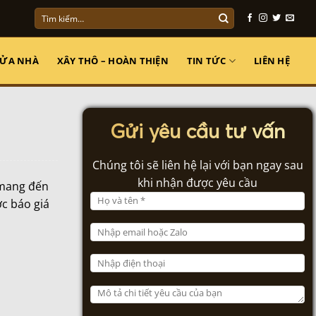
Tìm
kiếm:
SỬA NHÀ
XÂY THÔ – HOÀN THIỆN
TIN TỨC
LIÊN HỆ
Gửi yêu cầu tư vấn
Chúng tôi sẽ liên hệ lại với bạn ngay sau
khi nhận được yêu cầu
mang đến
ợc báo giá