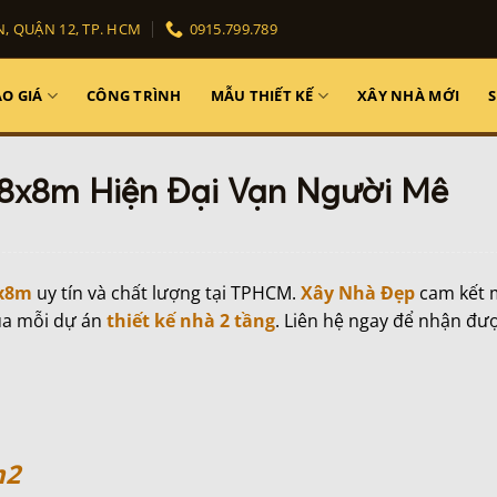
, QUẬN 12, TP. HCM
0915.799.789
O GIÁ
CÔNG TRÌNH
MẪU THIẾT KẾ
XÂY NHÀ MỚI
 8x8m Hiện Đại Vạn Người Mê
8x8m
uy tín và chất lượng tại TPHCM.
Xây Nhà Đẹp
cam kết 
của mỗi dự án
thiết kế nhà 2 tầng
. Liên hệ ngay để nhận đư
m2