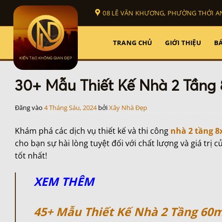
Bỏ
08 LÊ VĂN KHƯƠNG, PHƯỜNG THỚI AN
qua
nội
dung
TRANG CHỦ
GIỚI THIỆU
BÁ
30+ Mẫu Thiết Kế Nhà 2 Tầng
Đăng vào
4 Tháng Sáu, 2024
bởi
Xây Nhà Đẹp
Khám phá các dịch vụ thiết kế và thi công
nhà 2 tầng 
cho bạn sự hài lòng tuyệt đối với chất lượng và giá trị 
tốt nhất!
XEM THÊM
45+ Mẫu Thiết Kế Nhà 2 Tầng 60