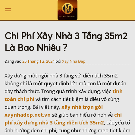
Bỏ
qua
nội
dung
Chi Phí Xây Nhà 3 Tầng 35m2
Là Bao Nhiêu ?
Đăng vào
25 Tháng Tư, 2024
bởi
Xây Nhà Đẹp
Xây dựng một ngôi nhà 3 tầng với diện tích 35m2
không chỉ là một quyết định lớn mà còn là một dự án
đầy thách thức. Trong quá trình xây dựng, việc
tính
toán chi phí
và tìm cách tiết kiệm là điều vô cùng
quan trọng. Bài viết này,
xây nhà trọn gói
xaynhadep.net.vn
sẽ giúp bạn hiểu rõ hơn về
chi
phí xây dựng nhà 3 tầng diện tích 35m2
, các yếu tố
ảnh hưởng đến chi phí, cũng như những mẹo tiết kiệm