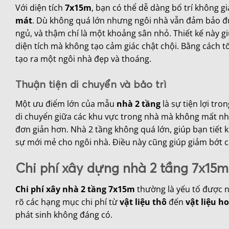
Với diện tích
7x15m
, bạn có thể dễ dàng bố trí không g
mát
. Dù không quá lớn nhưng ngôi nhà vẫn đảm bảo 
ngủ, và thậm chí là một khoảng sân nhỏ. Thiết kế này gi
diện tích mà không tạo cảm giác chật chội. Bằng cách tối
tạo ra một ngôi nhà đẹp và thoáng.
Thuận tiện di chuyển và bảo trì
Một ưu điểm lớn của mẫu
nhà 2 tầng
là sự tiện lợi tro
di chuyển giữa các khu vực trong nhà mà không mất nhiề
đơn giản hơn. Nhà 2 tầng không quá lớn, giúp bạn tiết k
sự mới mẻ cho ngôi nhà. Điều này cũng giúp giảm bớt c
Chi phí xây dựng nhà 2 tầng 7x15m
Chi phí xây nhà 2 tầng 7x15m
thường là yếu tố được n
rõ các hạng mục chi phí từ
vật liệu thô
đến
vật liệu h
phát sinh không đáng có.