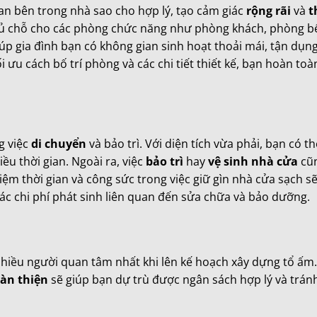
ian bên trong nhà sao cho hợp lý, tạo cảm giác
rộng rãi
và
t
đủ chỗ cho các phòng chức năng như phòng khách, phòng b
úp gia đình bạn có không gian sinh hoạt thoải mái, tận dụng
 ưu cách bố trí phòng và các chi tiết thiết kế, bạn hoàn toà
ng việc
di chuyển
và bảo trì. Với diện tích vừa phải, bạn có t
u thời gian. Ngoài ra, việc
bảo trì
hay
vệ sinh nhà cửa
cũn
iệm thời gian và công sức trong việc giữ gìn nhà cửa sạch sẽ
ác chi phí phát sinh liên quan đến sửa chữa và bảo dưỡng.
hiều người quan tâm nhất khi lên kế hoạch xây dựng tổ ấm
oàn thiện
sẽ giúp bạn dự trù được ngân sách hợp lý và trá