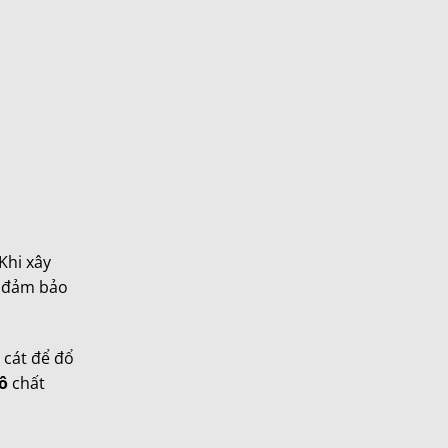
Khi xây
n đảm bảo
 cát để đổ
hô
chất