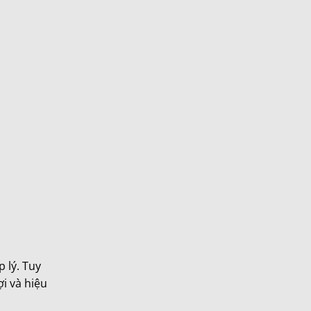
p lý. Tuy
ợi và hiệu