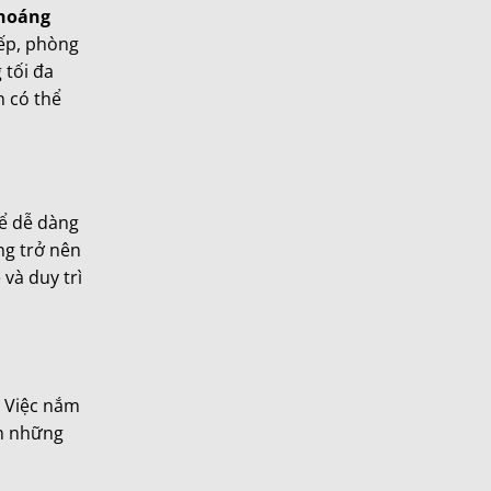
hoáng
ếp, phòng
 tối đa
n có thể
hể dễ dàng
g trở nên
 và duy trì
. Việc nắm
nh những