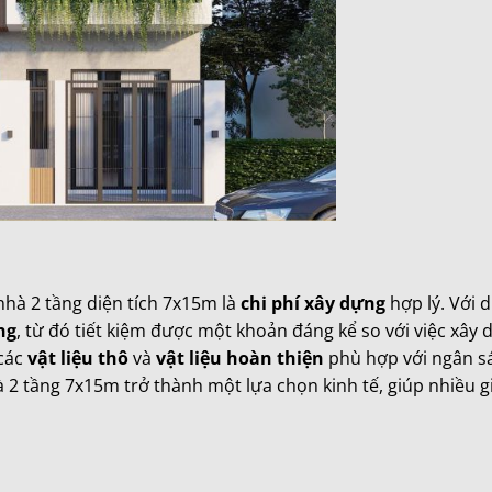
nhà 2 tầng diện tích 7x15m là
chi phí xây dựng
hợp lý. Với d
ng
, từ đó tiết kiệm được một khoản đáng kể so với việc xây
 các
vật liệu thô
và
vật liệu hoàn thiện
phù hợp với ngân s
2 tầng 7x15m trở thành một lựa chọn kinh tế, giúp nhiều gi