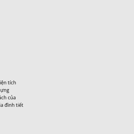
iện tích
 dựng
ách của
a đình tiết