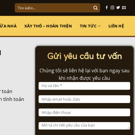
Tìm
kiếm:
SỬA NHÀ
XÂY THÔ – HOÀN THIỆN
TIN TỨC
LIÊN HỆ
u
Gửi yêu cầu tư vấn
Chúng tôi sẽ liên hệ lại với bạn ngay sau
khi nhận được yêu cầu
ự toán
h tính toán