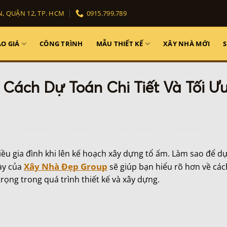
, QUẬN 12, TP. HCM
0915.799.789
O GIÁ
CÔNG TRÌNH
MẪU THIẾT KẾ
XÂY NHÀ MỚI
 Cách Dự Toán Chi Tiết Và Tối Ư
ều gia đình khi lên kế hoạch xây dựng tổ ấm. Làm sao để d
Xây Nhà Đẹp Group
này của
sẽ giúp bạn hiểu rõ hơn về các
trọng trong quá trình thiết kế và xây dựng.