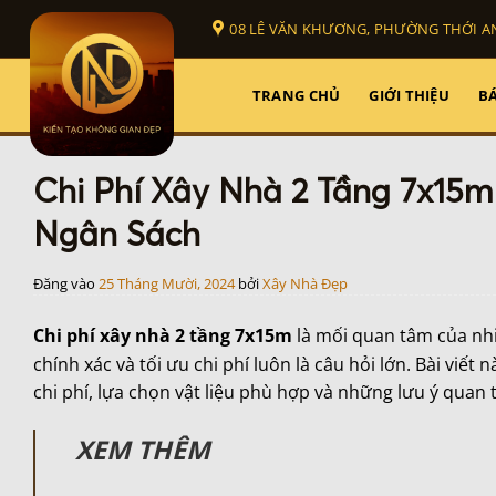
Bỏ
08 LÊ VĂN KHƯƠNG, PHƯỜNG THỚI AN
qua
nội
dung
TRANG CHỦ
GIỚI THIỆU
BÁ
Chi Phí Xây Nhà 2 Tầng 7x15m
Ngân Sách
Đăng vào
25 Tháng Mười, 2024
bởi
Xây Nhà Đẹp
Chi phí xây nhà 2 tầng 7x15m
là mối quan tâm của nhi
chính xác và tối ưu chi phí luôn là câu hỏi lớn. Bài viết 
chi phí, lựa chọn vật liệu phù hợp và những lưu ý quan 
XEM THÊM