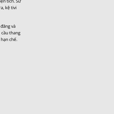
ện tích. Sử
, kệ tivi
 đãng và
n cầu thang
 hạn chế.