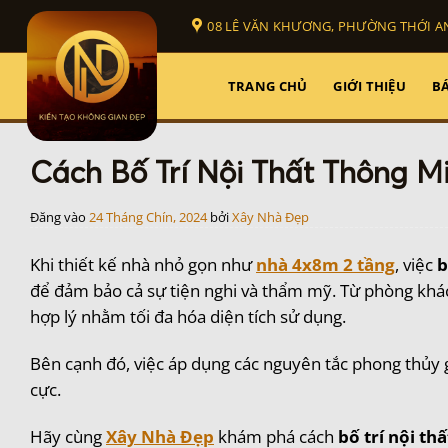
Bỏ
08 LÊ VĂN KHƯƠNG, PHƯỜNG THỚI AN
qua
nội
dung
TRANG CHỦ
GIỚI THIỆU
BÁ
Cách Bố Trí Nội Thất Thông 
Đăng vào
24 Tháng Chín, 2024
bởi
Xây Nhà Đẹp
Khi thiết kế nhà nhỏ gọn như
nhà 4x8m 2 tầng
, việc
b
để đảm bảo cả sự tiện nghi và thẩm mỹ. Từ phòng khác
hợp lý nhằm tối đa hóa diện tích sử dụng.
Bên cạnh đó, việc áp dụng các nguyên tắc phong thủy g
cực.
Hãy cùng
Xây Nhà Đẹp
khám phá cách
bố trí nội t