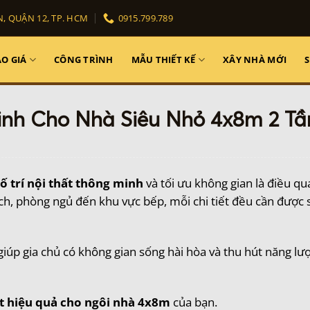
, QUẬN 12, TP. HCM
0915.799.789
O GIÁ
CÔNG TRÌNH
MẪU THIẾT KẾ
XÂY NHÀ MỚI
Minh Cho Nhà Siêu Nhỏ 4x8m 2 T
ố trí nội thất thông minh
và tối ưu không gian là điều qu
h, phòng ngủ đến khu vực bếp, mỗi chi tiết đều cần được 
iúp gia chủ có không gian sống hài hòa và thu hút năng lượ
hất hiệu quả cho ngôi nhà 4x8m
của bạn.