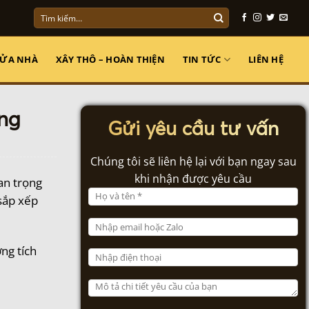
Tìm
kiếm:
SỬA NHÀ
XÂY THÔ – HOÀN THIỆN
TIN TỨC
LIÊN HỆ
ầng
Gửi yêu cầu tư vấn
Chúng tôi sẽ liên hệ lại với bạn ngay sau
khi nhận được yêu cầu
an trọng
sắp xếp
ng tích