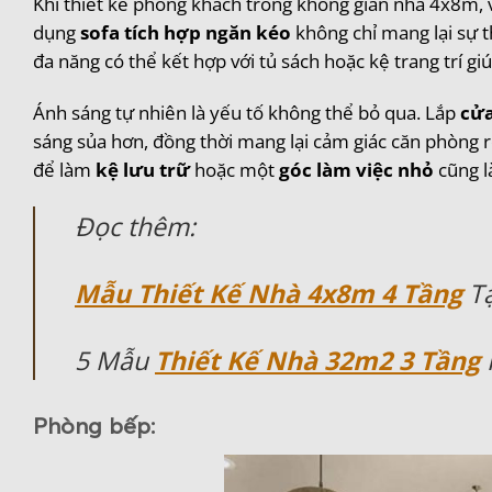
Khi thiết kế phòng khách trong không gian nhà 4x8m, vi
dụng
sofa tích hợp ngăn kéo
không chỉ mang lại sự t
đa năng có thể kết hợp với tủ sách hoặc kệ trang trí g
Ánh sáng tự nhiên là yếu tố không thể bỏ qua. Lắp
cửa
sáng sủa hơn, đồng thời mang lại cảm giác căn phòng r
để làm
kệ lưu trữ
hoặc một
góc làm việc nhỏ
cũng l
Đọc thêm:
Mẫu Thiết Kế Nhà 4x8m 4 Tầng
T
5 Mẫu
Thiết Kế Nhà 32m2 3 Tầng
Phòng bếp: