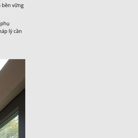
à bền vững
 phụ
háp lý cần