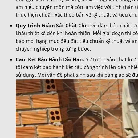
am hiểu chuyên môn mà còn làm việc với tinh thần t
thực hiện chuẩn xác theo bản vẽ kỹ thuật và tiêu ch
Quy Trình Giám Sát Chặt Chẽ:
Để đảm bảo chất lượn
khâu thiết kế đến khi hoàn thiện. Mỗi giai đoạn thi c
bảo mọi hạng mục đều đạt tiêu chuẩn kỹ thuật và an
chuyên nghiệp trong từng bước.
Cam Kết Bảo Hành Dài Hạn:
Sự tự tin vào chất lượ
tôi cam kết bảo hành kết cấu công trình lên đến nhiề
sử dụng. Mọi vấn đề phát sinh sau khi bàn giao sẽ đ
Trình
chơi
Video