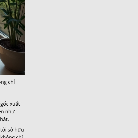
ông chỉ
 gốc xuất
iện như
hất.
 tôi sở hữu
 không chỉ