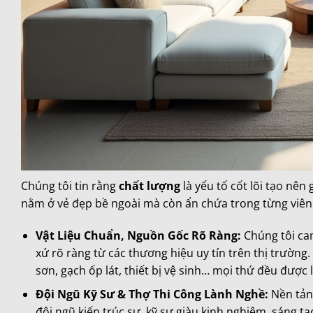
Chúng tôi tin rằng
chất lượng
là yếu tố cốt lõi tạo nên
nằm ở vẻ đẹp bề ngoài mà còn ẩn chứa trong từng viên g
Vật Liệu Chuẩn, Nguồn Gốc Rõ Ràng:
Chúng tôi cam
xứ rõ ràng từ các thương hiệu uy tín trên thị trường.
sơn, gạch ốp lát, thiết bị vệ sinh… mọi thứ đều được
Đội Ngũ Kỹ Sư & Thợ Thi Công Lành Nghề:
Nền tảng
đội ngũ kiến trúc sư, kỹ sư giàu kinh nghiệm, sáng t