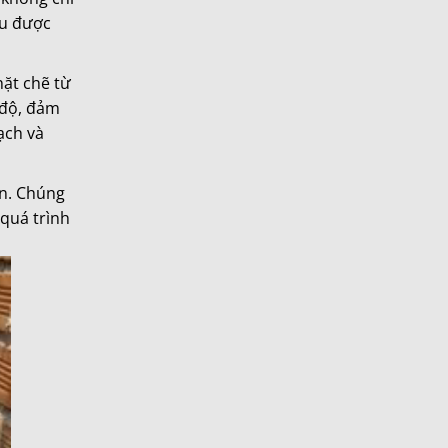
ều được
hặt chẽ từ
 độ, đảm
ạch và
ạn. Chúng
 quá trình