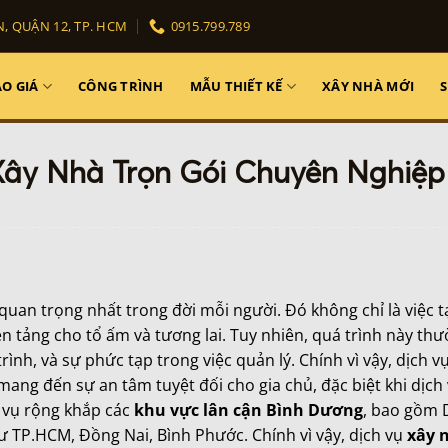
, QUẬN 12, TP. HCM
0915.799.789
O GIÁ
CÔNG TRÌNH
MẪU THIẾT KẾ
XÂY NHÀ MỚI
Xây Nhà Trọn Gói Chuyên Nghiệp
uan trọng nhất trong đời mỗi người. Đó không chỉ là việc t
n tảng cho tổ ấm và tương lai. Tuy nhiên, quá trình này th
rình, và sự phức tạp trong việc quản lý. Chính vì vậy, dịch v
 mang đến sự an tâm tuyệt đối cho gia chủ, đặc biệt khi dịc
 vụ rộng khắp các
khu vực lân cận Bình Dương
, bao gồm D
ư TP.HCM, Đồng Nai, Bình Phước. Chính vì vậy, dịch vụ
xây 