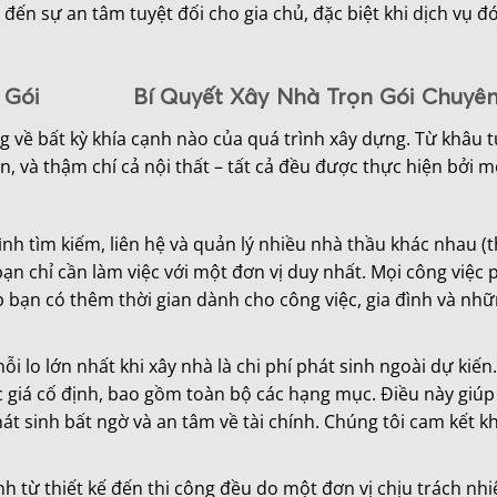
đến sự an tâm tuyệt đối cho gia chủ, đặc biệt khi dịch vụ đ
Trọn Gói Bí Quyết Xây Nhà Trọn Gói Chuyên
g về bất kỳ khía cạnh nào của quá trình xây dựng. Từ khâu t
n, và thậm chí cả nội thất – tất cả đều được thực hiện bởi m
nh tìm kiếm, liên hệ và quản lý nhiều nhà thầu khác nhau (th
 bạn chỉ cần làm việc với một đơn vị duy nhất. Mọi công việc 
p bạn có thêm thời gian dành cho công việc, gia đình và nhữ
 lo lớn nhất khi xây nhà là chi phí phát sinh ngoài dự kiến.
c giá cố định, bao gồm toàn bộ các hạng mục. Điều này giúp
 sinh bất ngờ và an tâm về tài chính. Chúng tôi cam kết k
nh từ thiết kế đến thi công đều do một đơn vị chịu trách nh