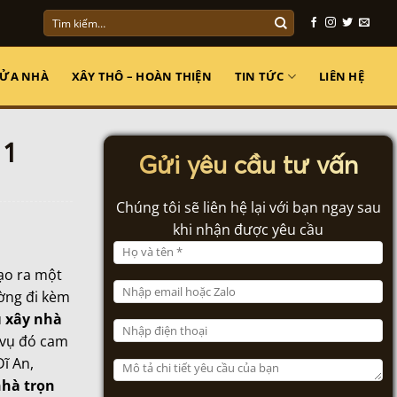
Tìm
kiếm:
SỬA NHÀ
XÂY THÔ – HOÀN THIỆN
TIN TỨC
LIÊN HỆ
 1
Gửi yêu cầu tư vấn
Chúng tôi sẽ liên hệ lại với bạn ngay sau
khi nhận được yêu cầu
ạo ra một
ường đi kèm
ụ
xây nhà
h vụ đó cam
ĩ An,
nhà trọn