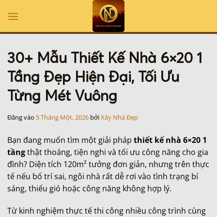
Bỏ
qua
nội
dung
30+ Mẫu Thiết Kế Nhà 6×20 1
Tầng Đẹp Hiện Đại, Tối Ưu
Từng Mét Vuông
Đăng vào
5 Tháng Một, 2026
bởi
Xây Nhà Đẹp
Bạn đang muốn tìm một giải pháp
thiết kế nhà 6×20 1
tầng
thật thoáng, tiện nghi và tối ưu công năng cho gia
đình? Diện tích 120m² tưởng đơn giản, nhưng trên thực
tế nếu bố trí sai, ngôi nhà rất dễ rơi vào tình trạng bí
sáng, thiếu gió hoặc công năng không hợp lý.
Từ kinh nghiệm thực tế thi công nhiều công trình cùng