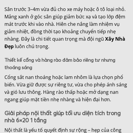
Sân trước 3–4m vừa đủ cho xe máy hoặc ô tô loại nhỏ.
Mảng xanh ở góc sân giúp giảm bức xạ và tạo lớp đệm
mát trước khi vào nhà. Hiên che nắng làm nhiệm vụ
giảm nhiệt, đồng thời tạo khoảng chuyển tiếp nhẹ
nhàng. Đây là chi tiết quan trọng mà đội ngũ
Xây Nhà
Đẹp
luôn chú trọng.
Thiết kế cổng và hàng rào đảm bảo riêng tư nhưng
thoáng sáng
Cổng sắt nan thoáng hoặc lam nhôm là lựa chọn phổ
biến. Vừa giữ được sự riêng tư, vừa cho phép ánh sáng
và gió lưu thông. Hàng rào thấp hoặc mở dạng nan
ngang giúp mặt tiền nhẹ nhàng và hiện đại hơn.
Giải pháp nội thất giúp tối ưu diện tích trong
nhà 6×20 1 tầng
Nội thất là yếu tố quyết định sự rộng – hẹp của công