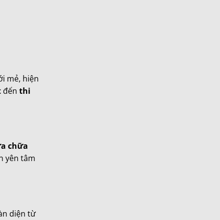
ới mẻ, hiện
t
đến
thi
ửa chữa
àn yên tâm
àn diện từ