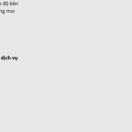
 độ bền
ứng mọi
p
dịch vụ