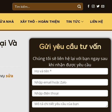
Tìm
kiếm:
SỬA NHÀ
XÂY THÔ – HOÀN THIỆN
TIN TỨC
LIÊN HỆ
ại Và
Gửi yêu cầu tư vấn
Chúng tôi sẽ liên hệ lại với bạn ngay sau
khi nhận được yêu cầu
 vụ
sửa