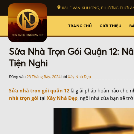
Bỏ
08 LÊ VĂN KHƯƠNG, PHƯỜNG THỚI AN
qua
nội
dung
TRANG CHỦ
GIỚI THIỆU
BÁ
Sửa Nhà Trọn Gói Quận 12: N
Tiện Nghi
Đăng vào
23 Tháng Bảy, 2024
bởi
Xây Nhà Đẹp
Sửa nhà trọn gói quận 12
là giải pháp hoàn hảo cho n
nhà trọn gói
tại
Xây Nhà Đẹp
, ngôi nhà của bạn sẽ trở