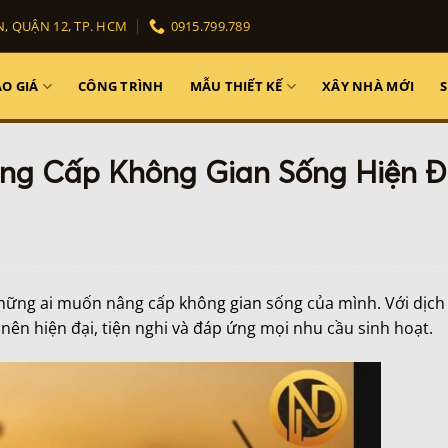
, QUẬN 12, TP. HCM
0915.799.789
O GIÁ
CÔNG TRÌNH
MẪU THIẾT KẾ
XÂY NHÀ MỚI
âng Cấp Không Gian Sống Hiện Đ
hững ai muốn nâng cấp không gian sống của mình. Với dịch
 nên hiện đại, tiện nghi và đáp ứng mọi nhu cầu sinh hoạt.