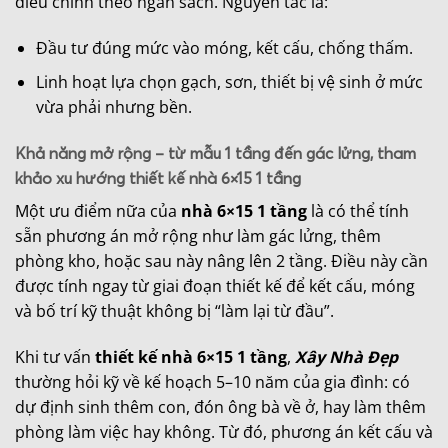
điều chỉnh theo ngân sách. Nguyên tắc là:
Đầu tư đúng mức vào móng, kết cấu, chống thấm.
Linh hoạt lựa chọn gạch, sơn, thiết bị vệ sinh ở mức
vừa phải nhưng bền.
Khả năng mở rộng – từ mẫu 1 tầng đến gác lửng, tham
khảo xu hướng thiết kế nhà 6×15 1 tầng
Một ưu điểm nữa của
nhà 6×15 1 tầng
là có thể tính
sẵn phương án mở rộng như làm gác lửng, thêm
phòng kho, hoặc sau này nâng lên 2 tầng. Điều này cần
được tính ngay từ giai đoạn thiết kế để kết cấu, móng
và bố trí kỹ thuật không bị “làm lại từ đầu”.
Khi tư vấn
thiết kế nhà 6×15 1 tầng
,
Xây Nhà Đẹp
thường hỏi kỹ về kế hoạch 5–10 năm của gia đình: có
dự định sinh thêm con, đón ông bà về ở, hay làm thêm
phòng làm việc hay không. Từ đó, phương án kết cấu và