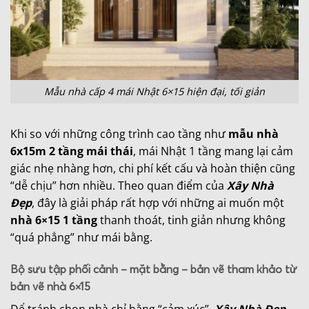
Mẫu nhà cấp 4 mái Nhật 6×15 hiện đại, tối giản
Khi so với những công trình cao tầng như
mẫu nhà
6x15m 2 tầng mái thái
, mái Nhật 1 tầng mang lại cảm
giác nhẹ nhàng hơn, chi phí kết cấu và hoàn thiện cũng
“dễ chịu” hơn nhiều. Theo quan điểm của
Xây Nhà
Đẹp
, đây là giải pháp rất hợp với những ai muốn một
nhà 6×15 1 tầng
thanh thoát, tinh giản nhưng không
“quá phẳng” như mái bằng.
Bộ sưu tập phối cảnh – mặt bằng – bản vẽ tham khảo từ
bản vẽ nhà 6×15
Để tránh chọn nhà chỉ bằng “cảm xúc”,
Xây Nhà Đẹp