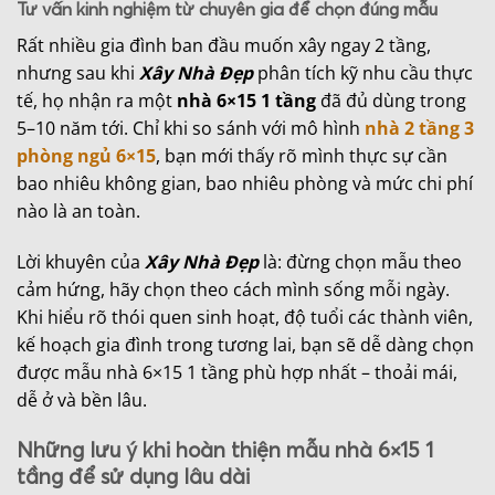
Tư vấn kinh nghiệm từ chuyên gia để chọn đúng mẫu
Rất nhiều gia đình ban đầu muốn xây ngay 2 tầng,
nhưng sau khi
Xây Nhà Đẹp
phân tích kỹ nhu cầu thực
tế, họ nhận ra một
nhà 6×15 1 tầng
đã đủ dùng trong
5–10 năm tới. Chỉ khi so sánh với mô hình
nhà 2 tầng 3
phòng ngủ 6×15
, bạn mới thấy rõ mình thực sự cần
bao nhiêu không gian, bao nhiêu phòng và mức chi phí
nào là an toàn.
Lời khuyên của
Xây Nhà Đẹp
là: đừng chọn mẫu theo
cảm hứng, hãy chọn theo cách mình sống mỗi ngày.
Khi hiểu rõ thói quen sinh hoạt, độ tuổi các thành viên,
kế hoạch gia đình trong tương lai, bạn sẽ dễ dàng chọn
được mẫu nhà 6×15 1 tầng phù hợp nhất – thoải mái,
dễ ở và bền lâu.
Những lưu ý khi hoàn thiện mẫu nhà 6×15 1
tầng để sử dụng lâu dài