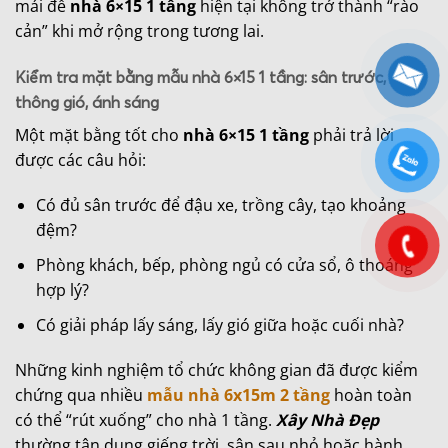
mái để
nhà 6×15 1 tầng
hiện tại không trở thành “rào
cản” khi mở rộng trong tương lai.
Kiểm tra mặt bằng mẫu nhà 6×15 1 tầng: sân trước,
thông gió, ánh sáng
Một mặt bằng tốt cho
nhà 6×15 1 tầng
phải trả lời
được các câu hỏi:
Có đủ sân trước để đậu xe, trồng cây, tạo khoảng
đệm?
Phòng khách, bếp, phòng ngủ có cửa sổ, ô thoáng
hợp lý?
Có giải pháp lấy sáng, lấy gió giữa hoặc cuối nhà?
Những kinh nghiệm tổ chức không gian đã được kiểm
chứng qua nhiều
mẫu nhà 6x15m 2 tầng
hoàn toàn
có thể “rút xuống” cho nhà 1 tầng.
Xây Nhà Đẹp
thường tận dụng giếng trời, sân sau nhỏ hoặc hành