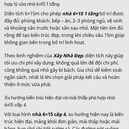
hợp lý của nhà 6×15 1 tầng
Diện tích 6×15m cho phép
nhà 6×15 1 tầng
bố trí được
đầy đủ: phòng khách, bếp – ăn, 2–3 phòng ngủ, vệ sinh
và khoảng sân trước hoặc sân sau nhỏ. Mặt tiền 6m đủ
rộng để tạo kiến trúc đẹp, trong khi chiều sâu 15m giúp
không gian bên trong bố trí linh hoạt.
Theo kinh nghiệm của
Xây Nhà Đẹp
, diện tích này giúp
tối ưu chi phí xây dựng: không quá lớn để đội chi phí,
cũng không quá nhỏ gây bí bách. Gia chủ dễ kiểm soát
ngân sách, nhất là khi chọn giải pháp kết cấu và hoàn
thiện ở mức vừa phải.
Xu hướng kiến trúc hiện đại và mái thấp phù hợp nhà
6×15 cấp 4
Với loại hình
nhà 6×15 cấp 4
, xu hướng hiện nay là kiến
trúc hiện đại, mảng khối đơn giản, mái thấp hoặc mái
bằng, hạn chế chi tiết rườm rà. Các đường nét vuông