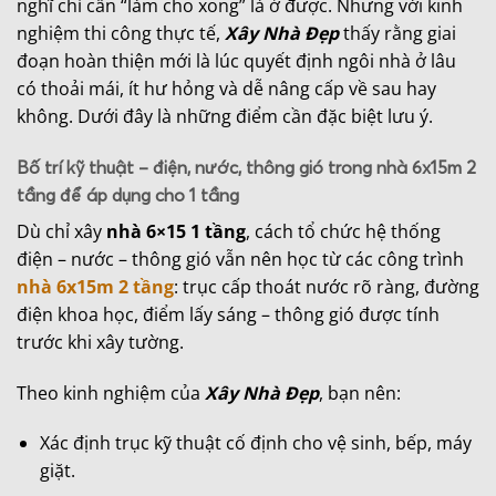
nghĩ chỉ cần “làm cho xong” là ở được. Nhưng với kinh
nghiệm thi công thực tế,
Xây Nhà Đẹp
thấy rằng giai
đoạn hoàn thiện mới là lúc quyết định ngôi nhà ở lâu
có thoải mái, ít hư hỏng và dễ nâng cấp về sau hay
không. Dưới đây là những điểm cần đặc biệt lưu ý.
Bố trí kỹ thuật – điện, nước, thông gió trong nhà 6x15m 2
tầng để áp dụng cho 1 tầng
Dù chỉ xây
nhà 6×15 1 tầng
, cách tổ chức hệ thống
điện – nước – thông gió vẫn nên học từ các công trình
nhà 6x15m 2 tầng
: trục cấp thoát nước rõ ràng, đường
điện khoa học, điểm lấy sáng – thông gió được tính
trước khi xây tường.
Theo kinh nghiệm của
Xây Nhà Đẹp
, bạn nên:
Xác định trục kỹ thuật cố định cho vệ sinh, bếp, máy
giặt.