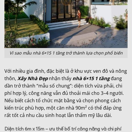
Vì sao mẫu nhà 6×15 1 tầng trở thành lựa chọn phổ biến
Với nhiều gia đình, đặc biệt là ở khu vực ven đô và nông
thôn,
Xây Nhà Đẹp
nhận thấy
nhà 6×15 1 tầng
đang
dần trở thành “mẫu số chung”: diện tích vừa phải, chi
phí hợp lý, công năng vẫn đủ thoải mái cho 3–4 người.
Nếu biết cách tổ chức mặt bằng và chọn phong cách
kiến trúc phù hợp, một căn nhà 90m² có thể đáp ứng
rất tốt cả nhu cầu sinh hoạt lẫn thẩm mỹ lâu dài.
Diện tích 6m x 15m – ưu thế bố trí công năng và chi phí