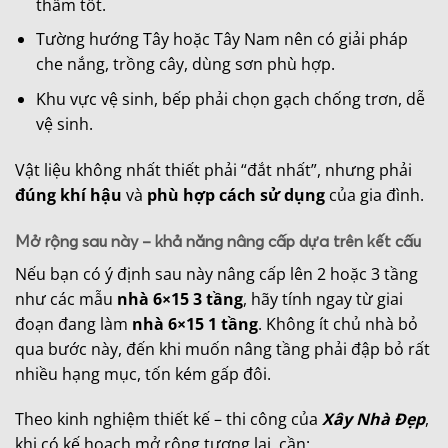
thấm tốt.
Tường hướng Tây hoặc Tây Nam nên có giải pháp
che nắng, trồng cây, dùng sơn phù hợp.
Khu vực vệ sinh, bếp phải chọn gạch chống trơn, dễ
vệ sinh.
Vật liệu không nhất thiết phải “đắt nhất”, nhưng phải
đúng khí hậu
và
phù hợp cách sử dụng
của gia đình.
Mở rộng sau này – khả năng nâng cấp dựa trên kết cấu
Nếu bạn có ý định sau này nâng cấp lên 2 hoặc 3 tầng
như các mẫu
nhà 6×15 3 tầng
, hãy tính ngay từ giai
đoạn đang làm
nhà 6×15 1 tầng
. Không ít chủ nhà bỏ
qua bước này, đến khi muốn nâng tầng phải đập bỏ rất
nhiều hạng mục, tốn kém gấp đôi.
Theo kinh nghiệm thiết kế – thi công của
Xây Nhà Đẹp
,
khi có kế hoạch mở rộng tương lai, cần: