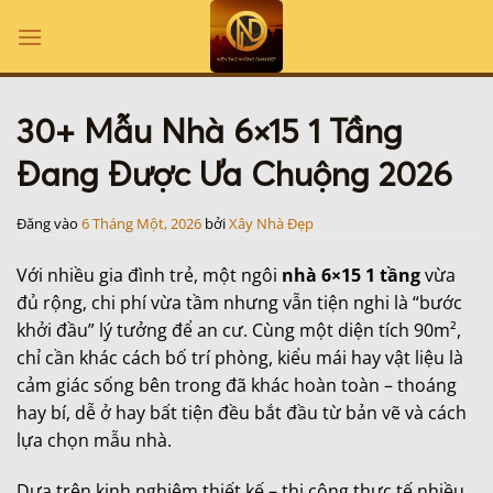
Bỏ
qua
nội
dung
30+ Mẫu Nhà 6×15 1 Tầng
Đang Được Ưa Chuộng 2026
Đăng vào
6 Tháng Một, 2026
bởi
Xây Nhà Đẹp
Với nhiều gia đình trẻ, một ngôi
nhà 6×15 1 tầng
vừa
đủ rộng, chi phí vừa tầm nhưng vẫn tiện nghi là “bước
khởi đầu” lý tưởng để an cư. Cùng một diện tích 90m²,
chỉ cần khác cách bố trí phòng, kiểu mái hay vật liệu là
cảm giác sống bên trong đã khác hoàn toàn – thoáng
hay bí, dễ ở hay bất tiện đều bắt đầu từ bản vẽ và cách
lựa chọn mẫu nhà.
Dựa trên kinh nghiệm thiết kế – thi công thực tế nhiều