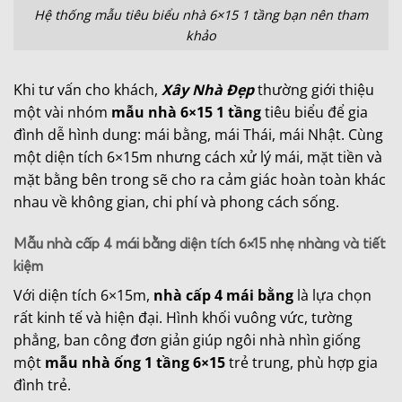
Hệ thống mẫu tiêu biểu nhà 6×15 1 tầng bạn nên tham
khảo
Khi tư vấn cho khách,
Xây Nhà Đẹp
thường giới thiệu
một vài nhóm
mẫu nhà 6×15 1 tầng
tiêu biểu để gia
đình dễ hình dung: mái bằng, mái Thái, mái Nhật. Cùng
một diện tích 6×15m nhưng cách xử lý mái, mặt tiền và
mặt bằng bên trong sẽ cho ra cảm giác hoàn toàn khác
nhau về không gian, chi phí và phong cách sống.
Mẫu nhà cấp 4 mái bằng diện tích 6×15 nhẹ nhàng và tiết
kiệm
Với diện tích 6×15m,
nhà cấp 4 mái bằng
là lựa chọn
rất kinh tế và hiện đại. Hình khối vuông vức, tường
phẳng, ban công đơn giản giúp ngôi nhà nhìn giống
một
mẫu nhà ống 1 tầng 6×15
trẻ trung, phù hợp gia
đình trẻ.