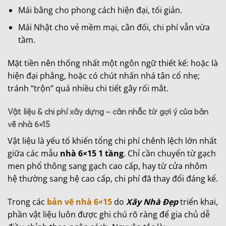
Mái bằng cho phong cách hiện đại, tối giản.
Mái Nhật cho vẻ mềm mại, cân đối, chi phí vẫn vừa
tầm.
Mặt tiền nên thống nhất một ngôn ngữ thiết kế: hoặc là
hiện đại phẳng, hoặc có chút nhấn nhá tân cổ nhẹ;
tránh “trộn” quá nhiều chi tiết gây rối mắt.
Vật liệu & chi phí xây dựng – cân nhắc từ gợi ý của bản
vẽ nhà 6×15
Vật liệu là yếu tố khiến tổng chi phí chênh lệch lớn nhất
giữa các mẫu
nhà 6×15 1 tầng
. Chỉ cần chuyển từ gạch
men phổ thông sang gạch cao cấp, hay từ cửa nhôm
hệ thường sang hệ cao cấp, chi phí đã thay đổi đáng kể.
Trong các
bản vẽ nhà 6×15
do
Xây Nhà Đẹp
triển khai,
phần vật liệu luôn được ghi chú rõ ràng để gia chủ dễ