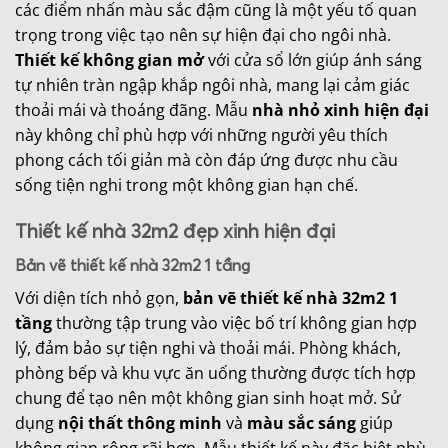
các điểm nhấn màu sắc đậm cũng là một yếu tố quan
trọng trong việc tạo nên sự hiện đại cho ngôi nhà.
Thiết kế không gian mở
với cửa sổ lớn giúp ánh sáng
tự nhiên tràn ngập khắp ngôi nhà, mang lại cảm giác
thoải mái và thoáng đãng. Mẫu
nhà nhỏ xinh hiện đại
này không chỉ phù hợp với những người yêu thích
phong cách tối giản mà còn đáp ứng được nhu cầu
sống tiện nghi trong một không gian hạn chế.
Thiết kế nhà 32m2 đẹp xinh hiện đại
Bản vẽ thiết kế nhà 32m2 1 tầng
Với diện tích nhỏ gọn,
bản vẽ thiết kế nhà 32m2 1
tầng
thường tập trung vào việc bố trí không gian hợp
lý, đảm bảo sự tiện nghi và thoải mái. Phòng khách,
phòng bếp và khu vực ăn uống thường được tích hợp
chung để tạo nên một không gian sinh hoạt mở. Sử
dụng
nội thất thông minh
và
màu sắc sáng
giúp
không gian rộng rãi hơn. Mẫu thiết kế này đặc biệt phù