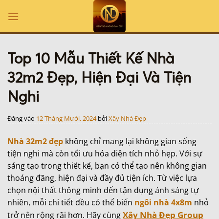
Bỏ
qua
nội
dung
Top 10 Mẫu Thiết Kế Nhà
32m2 Đẹp, Hiện Đại Và Tiện
Nghi
Đăng vào
12 Tháng Mười, 2024
bởi
Xây Nhà Đẹp
Nhà 32m2 đẹp
không chỉ mang lại không gian sống
tiện nghi mà còn tối ưu hóa diện tích nhỏ hẹp. Với sự
sáng tạo trong thiết kế, bạn có thể tạo nên không gian
thoáng đãng, hiện đại và đầy đủ tiện ích. Từ việc lựa
chọn nội thất thông minh đến tận dụng ánh sáng tự
nhiên, mỗi chi tiết đều có thể biến
ngôi nhà 4x8m
nhỏ
Xây Nhà Đẹp Group
trở nên rộng rãi hơn. Hãy cùng