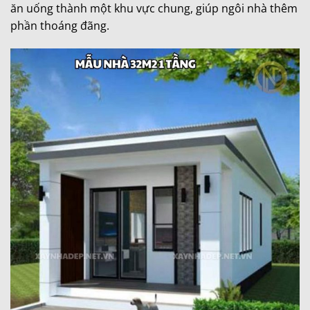
ăn uống thành một khu vực chung, giúp ngôi nhà thêm
phần thoáng đãng.