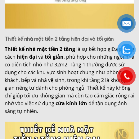
Thiết kế nhà mặt tiền 2 tầng hiện đại và tối giản
Thiết kế nhà mặt tiền 2 tầng
là sự kết hợp giữa phong
cách
hiện đại
và
tối giản
, phù hợp cho những ngôi nhà
có diện tích nhỏ như 32m2. Tầng 1 thường được sử
dụng cho các khu vực sinh hoạt chung như phòng
khách, bếp và nhà vệ sinh, trong khi tầng 2 là không
gian riêng tư dành cho phòng ngủ. Thiết kế này không
chỉ giúp tối ưu không gian mà còn tạo cảm giác rộng rãi
nhờ vào việc sử dụng
cửa kính lớn
để tận dụng ánh
sáng tự nhiên.