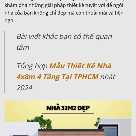
khám phá những giải pháp thiết kế tuyệt vời để ngôi
nhà của bạn không chỉ đẹp mà còn thoải mái và tiện
nghi.
Bài viết khác bạn có thể quan
tâm
Tổng hợp
Mẫu Thiết Kế Nhà
4x8m 4 Tầng Tại TPHCM
nhất
2024