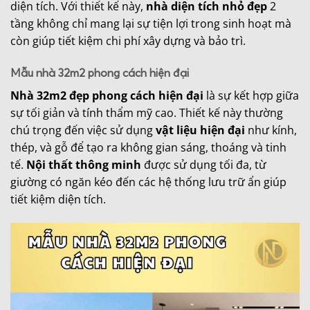
diện tích. Với thiết kế này,
nhà diện tích nhỏ đẹp
2
tầng không chỉ mang lại sự tiện lợi trong sinh hoạt mà
còn giúp tiết kiệm chi phí xây dựng và bảo trì.
Mẫu nhà 32m2 phong cách hiện đại
Nhà 32m2 đẹp phong cách hiện đại
là sự kết hợp giữa
sự tối giản và tính thẩm mỹ cao. Thiết kế này thường
chú trọng đến việc sử dụng
vật liệu hiện đại
như kính,
thép, và gỗ để tạo ra không gian sáng, thoáng và tinh
tế.
Nội thất thông minh
được sử dụng tối đa, từ
giường có ngăn kéo đến các hệ thống lưu trữ ẩn giúp
tiết kiệm diện tích.