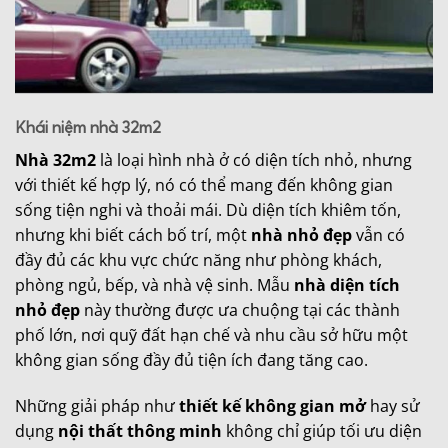
Khái niệm nhà 32m2
Nhà 32m2
là loại hình nhà ở có diện tích nhỏ, nhưng
với thiết kế hợp lý, nó có thể mang đến không gian
sống tiện nghi và thoải mái. Dù diện tích khiêm tốn,
nhưng khi biết cách bố trí, một
nhà nhỏ đẹp
vẫn có
đầy đủ các khu vực chức năng như phòng khách,
phòng ngủ, bếp, và nhà vệ sinh. Mẫu
nhà diện tích
nhỏ đẹp
này thường được ưa chuộng tại các thành
phố lớn, nơi quỹ đất hạn chế và nhu cầu sở hữu một
không gian sống đầy đủ tiện ích đang tăng cao.
Những giải pháp như
thiết kế không gian mở
hay sử
dụng
nội thất thông minh
không chỉ giúp tối ưu diện