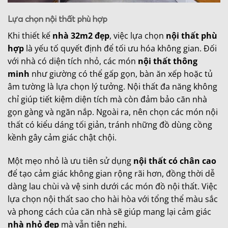
Lựa chọn nội thất phù hợp
Khi thiết kế
nhà 32m2 đẹp
, việc lựa chọn
nội thất phù
hợp
là yếu tố quyết định để tối ưu hóa không gian. Đối
với nhà có diện tích nhỏ, các món
nội thất thông
minh
như giường có thể gấp gọn, bàn ăn xếp hoặc tủ
âm tường là lựa chọn lý tưởng. Nội thất đa năng không
chỉ giúp tiết kiệm diện tích mà còn đảm bảo căn nhà
gọn gàng và ngăn nắp. Ngoài ra, nên chọn các món nội
thất có kiểu dáng tối giản, tránh những đồ dùng cồng
kềnh gây cảm giác chật chội.
Một mẹo nhỏ là ưu tiên sử dụng
nội thất có chân cao
để tạo cảm giác không gian rộng rãi hơn, đồng thời dễ
dàng lau chùi và vệ sinh dưới các món đồ nội thất. Việc
lựa chọn nội thất sao cho hài hòa với tổng thể màu sắc
và phong cách của căn nhà sẽ giúp mang lại cảm giác
nhà nhỏ đẹp
mà vẫn tiện nghi.