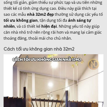
sống tối giản, giảm thiểu sự phức tạp và ưu tiên những
thiết kế có tính ứng dụng cao. Điều này giải thích tại
sao các mẫu
nhà 32m2 đẹp
thường sử dụng các yếu tố
tối ưu không gian
, tận dụng tối đa
ánh sáng tự
nhiên
, và có thiết kế
hiện đại
. Những yếu tố này giúp
căn nhà nhỏ trở nên rộng rãi hơn và mang lại cảm giác
thoáng đãng, thoải mái cho chủ nhân.
Cách tối ưu không gian nhà 32m2