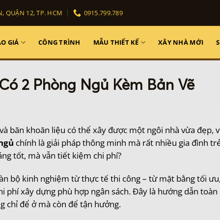
, QUẬN 12, TP. HCM
0915.799.789
O GIÁ
CÔNG TRÌNH
MẪU THIẾT KẾ
XÂY NHÀ MỚI
 Có 2 Phòng Ngủ Kèm Bản Vẽ
à băn khoăn liệu có thể xây được một ngôi nhà vừa đẹp, v
 ngủ
chính là giải pháp thông minh mà rất nhiều gia đình tr
ng tốt, mà vẫn tiết kiệm chi phí?
àn bộ kinh nghiệm từ thực tế thi công – từ mặt bằng tối ư
chi phí xây dựng phù hợp ngân sách. Đây là hướng dẫn toàn
g chỉ để ở mà còn để tận hưởng.