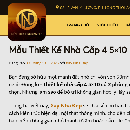
Bỏ
08 LÊ VĂN KHƯƠNG, PHƯỜNG THỚI AN
qua
nội
dung
TRANG CHỦ
GIỚI THIỆU
BÁ
Mẫu Thiết Kế Nhà Cấp 4 5×10
Đăng vào
30 Tháng Sáu, 2025
bởi
Xây Nhà Đẹp
Bạn đang sở hữu một mảnh đất nhỏ chỉ vỏn vẹn 50m² v
nghi? Đừng lo –
thiết kế nhà cấp 4 5×10 có 2 phòng
chọn. Nhưng làm sao để bố trí không gian hợp lý, lấy sá
Trong bài viết này,
Xây Nhà Đẹp
sẽ chia sẻ cho bạn to
cách kiến trúc hiện đại, nội thất thông minh, cho đến 
bạn biến không gian nhỏ thành tổ ấm hoàn hảo – khôn