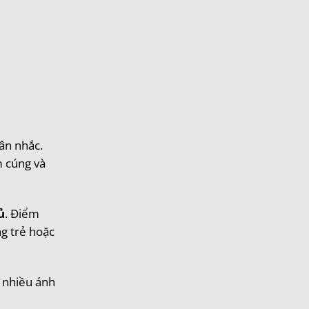
ân nhắc.
m cúng và
ủ
. Điểm
ng trẻ hoặc
 nhiều ánh