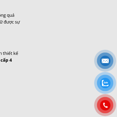
rộng quá
iữ được sự
 thiết kế
 cấp 4