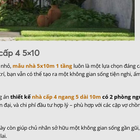
cấp 4 5×10
 nhỏ,
mẫu nhà 5x10m 1 tầng
luôn là một lựa chọn đáng c
rí, bạn vẫn có thể tạo ra một không gian sống tiện nghi, ấ
ng án
thiết kế
nhà cấp 4 ngang 5 dài 10m
có 2 phòng ng
ện đại, và chi phí đầu tư hợp lý – phù hợp với các cặp vợ chồ
ày còn giúp chủ nhân sở hữu một không gian sống gần gũi,
ai.