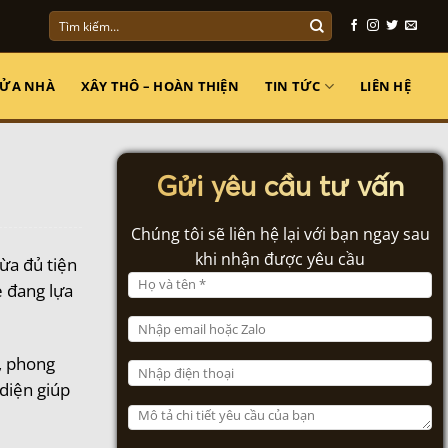
Tìm
kiếm:
SỬA NHÀ
XÂY THÔ – HOÀN THIỆN
TIN TỨC
LIÊN HỆ
Gửi yêu cầu tư vấn
Chúng tôi sẽ liên hệ lại với bạn ngay sau
khi nhận được yêu cầu
ừa đủ tiện
ẻ đang lựa
u, phong
 diện giúp