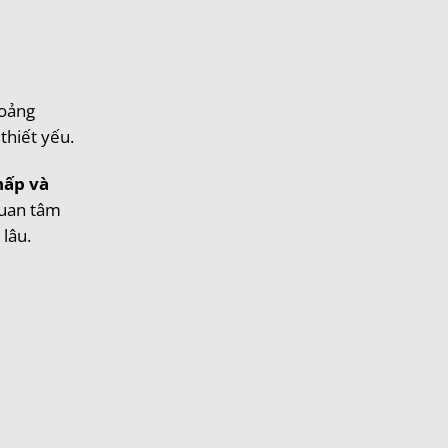
hoảng
thiết yếu.
hấp và
quan tâm
 lâu.