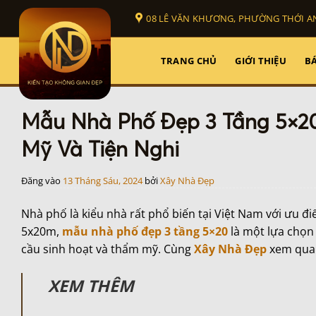
Bỏ
08 LÊ VĂN KHƯƠNG, PHƯỜNG THỚI AN
qua
nội
dung
TRANG CHỦ
GIỚI THIỆU
BÁ
Mẫu Nhà Phố Đẹp 3 Tầng 5×2
Mỹ Và Tiện Nghi
Đăng vào
13 Tháng Sáu, 2024
bởi
Xây Nhà Đẹp
Nhà phố là kiểu nhà rất phổ biến tại Việt Nam với ưu đi
5x20m,
mẫu nhà phố đẹp 3 tầng 5×20
là một lựa chọn 
cầu sinh hoạt và thẩm mỹ. Cùng
Xây Nhà Đẹp
xem qua 
XEM THÊM