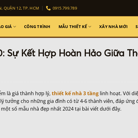
, QUẬN 12, TP. HCM
0915.799.789
O GIÁ
CÔNG TRÌNH
MẪU THIẾT KẾ
XÂY NHÀ MỚI
0: Sự Kết Hợp Hoàn Hảo Giữa T
ểm là giá thành hợp lý,
thiết kế nhà 3 tầng
linh hoạt. Với di
lý tưởng cho những gia đình có từ 4-6 thành viên, đáp ứng
một số mẫu nhà đẹp nhất 2024 tại bài viết dưới đây.