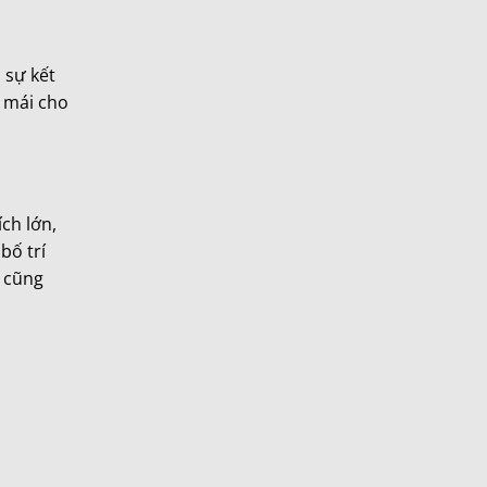
 sự kết
i mái cho
ch lớn,
bố trí
c cũng