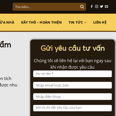
Tìm
kiếm:
SỬA NHÀ
XÂY THÔ – HOÀN THIỆN
TIN TỨC
LIÊN HỆ
hẩm
Gửi yêu cầu tư vấn
Chúng tôi sẽ liên hệ lại với bạn ngay sau
khi nhận được yêu cầu
ện tích
 được nhu