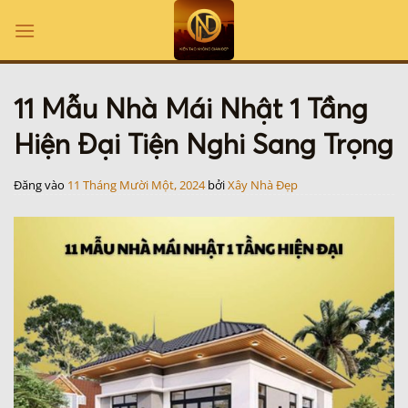
Bỏ
qua
nội
dung
11 Mẫu Nhà Mái Nhật 1 Tầng
Hiện Đại Tiện Nghi Sang Trọng
Đăng vào
11 Tháng Mười Một, 2024
bởi
Xây Nhà Đẹp