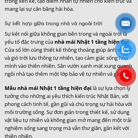
trồng xen kẽ, tạo điểm nhấn tự nhiên cho kiến trúc và
mang lại sự cân bằng hài hòa.
Sự kết hợp giữa trong nhà và ngoài trời
Sự kết nối giữa không gian bên trong và ngoài trời là
yếu tố đặc trưng của
nhà mái Nhật 1 tầng hiện đại
.
Cửa sổ lớn cùng thiết kế thông thoáng giúp ánh sáng
và gió trời lưu thông tự nhiên, tạo cảm giác sống hòa
mình vào thiên nhiên. Sân vườn xanh mát xung quanh
ngôi nhà tạo thêm một lớp bảo vệ tự nhiên và gần gũi.
Mẫu nhà mái Nhật 1 tầng hiện đại
là sự lựa chọn lý
tưởng cho những ai yêu thích kiến trúc Nhật Bản, với
phong cách tinh tế, gần gũi và chú trọng sự hài hòa với
môi trường sống. Sự đơn giản trong thiết kế, sử dụng
vật liệu tự nhiên và không gian mở mang đến một trải
nghiệm sống sang trọng mà vẫn thư giãn, gắn kết với
thiên nhiên.