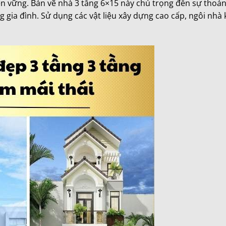
n vững. Bản vẽ nhà 3 tầng 6×15 này chú trọng đến sự thoá
g gia đình. Sử dụng các vật liệu xây dựng cao cấp, ngôi nhà