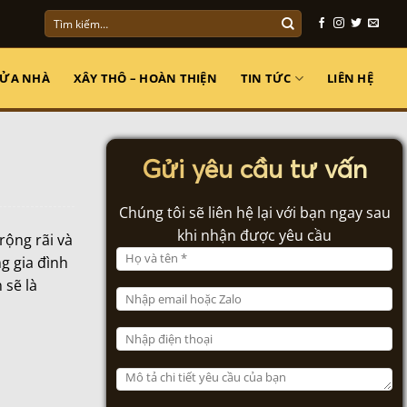
Tìm
kiếm:
SỬA NHÀ
XÂY THÔ – HOÀN THIỆN
TIN TỨC
LIÊN HỆ
Gửi yêu cầu tư vấn
Chúng tôi sẽ liên hệ lại với bạn ngay sau
khi nhận được yêu cầu
rộng rãi và
g gia đình
 sẽ là