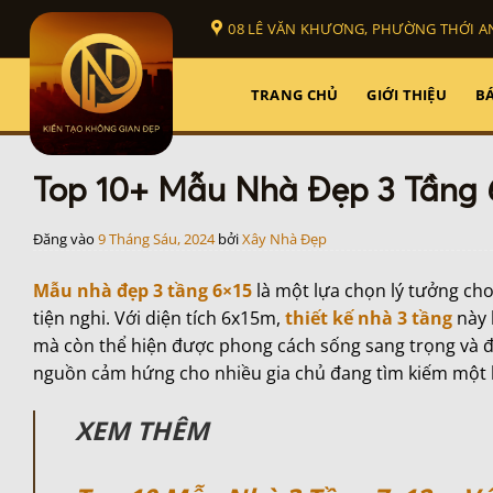
Bỏ
08 LÊ VĂN KHƯƠNG, PHƯỜNG THỚI AN
qua
nội
dung
TRANG CHỦ
GIỚI THIỆU
BÁ
Top 10+ Mẫu Nhà Đẹp 3 Tầng 
Đăng vào
9 Tháng Sáu, 2024
bởi
Xây Nhà Đẹp
Mẫu nhà đẹp 3 tầng 6×15
là một lựa chọn lý tưởng ch
tiện nghi. Với diện tích 6x15m,
thiết kế nhà 3 tầng
này 
mà còn thể hiện được phong cách sống sang trọng và 
nguồn cảm hứng cho nhiều gia chủ đang tìm kiếm một 
XEM THÊM