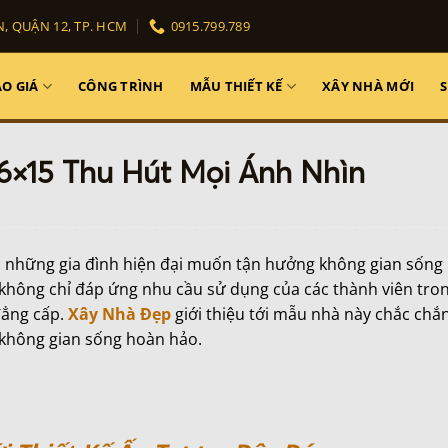
, QUẬN 12, TP. HCM
0915.799.789
O GIÁ
CÔNG TRÌNH
MẪU THIẾT KẾ
XÂY NHÀ MỚI
6×15 Thu Hút Mọi Ánh Nhìn
o những gia đình hiện đại muốn tận hưởng không gian sống 
không chỉ đáp ứng nhu cầu sử dụng của các thành viên tron
đẳng cấp.
Xây Nhà Đẹp
giới thiệu tới mẫu nhà này chắc chắn
không gian sống hoàn hảo.