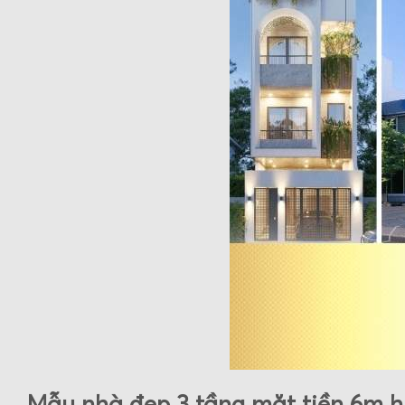
Mẫu nhà đẹp 3 tầng mặt tiền 6m h