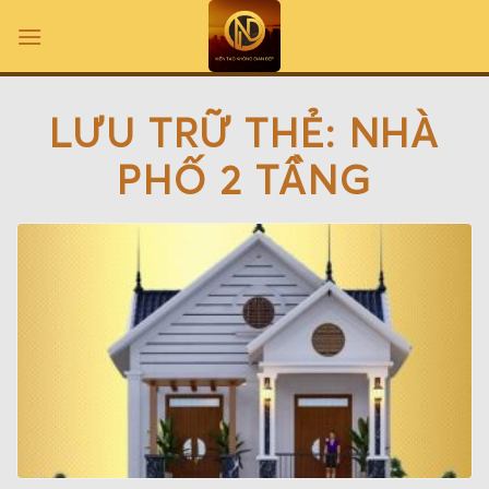
Bỏ
qua
nội
dung
LƯU TRỮ THẺ:
NHÀ
PHỐ 2 TẦNG