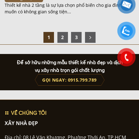
Thiết kế nhà 2 tầng là sự lựa chọn phổ biến cho gia đình
muốn có không gian sống tiện...
1
2
3
Để sở hữu những mẫu thiết kế nhà đẹp và dịch
vụ xây nhà trọn gói chất lượng
GỌI NGAY: 0915.799.789
VỀ CHÚNG TÔI
XÂY NHÀ ĐẸP
Địa chỉ: 08 Lê Văn Khương, Phường Thới An, TP.HCM